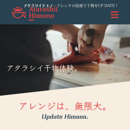
アタラシイヒモノ
- フレンチの技術で干物をUP DATE！
アタラシイ干物体験。
アレンジは、無限大。
Update Himono.