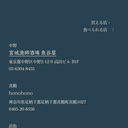
20.01.27
Yahoo! ニュースでアタラシイヒモノをご紹介い
ただきました。
20.01.27
アーバンライフメトロでアタラシイヒモノをご紹
買える店・
介いただきました。
食べられる店 ｜
19.10.23
農園リゾートTHE FARMとアタラシイヒモノが
コラボレーションを発表しました。
中野
19.07.20 フジテレビ ぶらぶらサタデー ～タカトシ温水の
宮城漁師酒場 魚谷屋
路線バスで！にてアタラシイヒモノが放送されました。
東京都中野区中野2-12-9 高田ビル B1F
19.07.10 テレビ東京 朝の！さんぽ道 旅人：中山エミリに
03-6304-8455
てアタラシイヒモノが放送されました。
19.06.04 讀賣新聞にアタラシイヒモノが掲載されまし
た。
真鶴
19.05.15
ブリコラージュ ブレッド アンド カンパニーと
honohono
アタラシイヒモノがサンドイッチでコラボレーションしまし
神奈川県足柄下郡足柄下郡真鶴町真鶴1027
た。
0465-20-8556
19.05.15
アタラシイヒモノが日本橋三越本店に出店しま
す。
浜松
19.05.13
星野リゾートリゾナーレ熱海と「ヒモノイベン