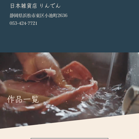
日本雑貨店 りんでん
ト」を初開催します。
19.05.02
オレンジページ コトラボと「干物づくりワーク
静岡県浜松市東区小池町2636
ショップ」を開催いたしました。
053-424-7721
19.04.13
ぶらり途中下車の旅でアタラシイヒモノが放送
していただきました。
19.03.08
テレビ神奈川あっぱれ！KANAGAWA大行進で
アタラシイヒモノを放送していただきました。
19.02.25 FM Yokohama84.7 Lovely Day♡でアタラシイ
ヒモノをご紹介いただきました。
18.12.25
日経カンパネラでアタラシイヒモノをご紹介いた
だきました。
18.12.20 日本全国お取り寄せ手帖でアタラシイヒモノを
作品一覧
ご紹介いただきました。
18.12.20
アタラシイヒモノの新作4種をリリースいたしま
した。
18.12.09
カナフルTVでアタラシイヒモノを放送していた
だきました。
18.12.06 ELLE gourmet 2019年1月号にアタラシイヒモ