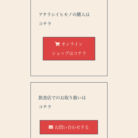
ノが掲載されました。
アタラシイヒモノの購入は
18.11.15 Tokyo FM Blue Oceanにてアタラシイヒモノを
ご紹介いただきました。
コチラ
18.11.12 日刊ゲンダイにアタラシイヒモノが掲載されまし
た。
オンライン
18.11.07 VERY 12月号にアタラシイヒモノが掲載されま
ショップはコチラ
した。
【おすすめ】Rettyグルメニュースでアタ
18.10.15
ラシイヒモノを取材していただきました。
18.09.15
三越伊勢丹Foodieでアタラシイヒモノをご紹介
いただきました。
飲食店でのお取り扱いは
コチラ
お問い合わせする