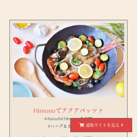
Himonoでアクアパッツァ
#Atarashii Himono 金目鯛
通販サイトを見る
#ハーブ＆ガーリック