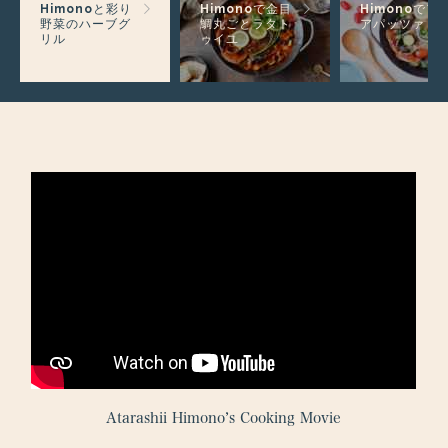
Himonoと彩り
Himonoで金目
Himonoでア
野菜のハーブグ
鯛丸ごとラタト
アパッツァ
リル
ゥイユ
Atarashii Himono’s Cooking Movie