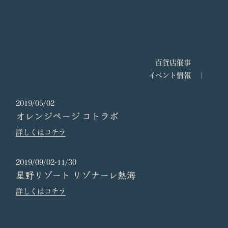
21.09.25
テレビ朝日食彩の王国にてアタラシイヒモノを
ご紹介いただきました
21.05.21
VOGUE Weddingにてアタラシイヒモノをご紹
介いただきました
21.01.04 日本テレビのヒルナンデス！の2021年に流行る
百貨店催事
商品にてアタラシイヒモノをご紹介いただきました
イベント情報 ｜
20.10.28 Hanako（ハナコ）12月号でアタラシイヒモノを
ご紹介いただきました
2019/05/02
20.10.20 日本テレビZIP!でアタラシイヒモノをご紹介い
オレンジページ
コトラボ
ただきました。
詳しくはコチラ
20.10.19 日本テレビnews every.でアタラシイヒモノをご
紹介いただきました。
2019/09/02-11/30
20.10.13 日本テレビスッキリでアタラシイヒモノをご紹
介いただきました。
星野リゾート
リゾナーレ熱海
20.06.19 東京ウォーカー7月号（最終号）にてアタラシイ
詳しくはコチラ
ヒモノをご紹介いただきました。
20.05.05
NikkeiLUXEの美食最前線にてアタラシイヒモノ
をご紹介いただきました。